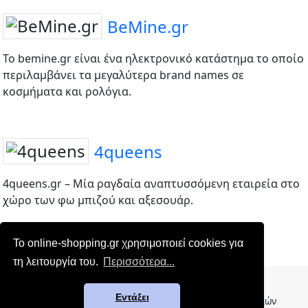
BeMine.gr
To bemine.gr είναι ένα ηλεκτρονικό κατάστημα το οποίο
περιλαμβάνει τα μεγαλύτερα brand names σε
κοσμήματα και ρολόγια.
4queens
4queens.gr – Μία ραγδαία αναπτυσσόμενη εταιρεία στο
χώρο των φω μπιζού και αξεσουάρ.
Το online-shopping.gr χρησιμοποιεί cookies για
τη λειτουργία του.
Περισσότερα...
Επικοινωνία
|
Όροι χρήσης
Εντάξει
© 2012-2026 - online-shopping.gr | Κατάλογος ελληνικών