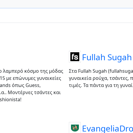
Fullah Sugah
ο λαμπερό κόσμο της μόδας
Στα Fullah Sugah (fullahsuga
015 με επώνυμες γυναικείες
γυναικεία ρούχα, τσάντες,
rands όπως Guess,
τιμές. Τα πάντα για τη γυνα
 κ.α.. Μοντέρνες τσάντες και
hionista!
EvangeliaDro