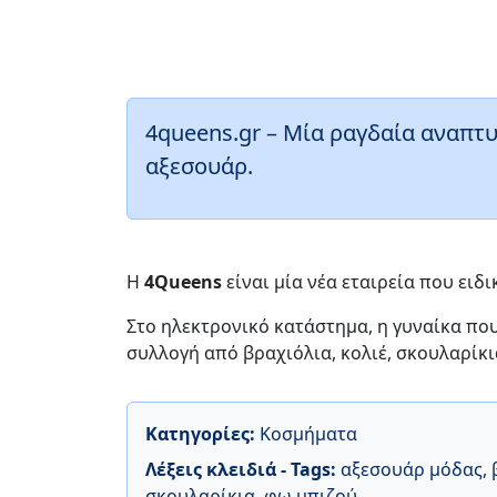
4queens.gr – Μία ραγδαία αναπτ
αξεσουάρ.
Η
4Queens
είναι μία νέα εταιρεία που ειδ
Στο ηλεκτρονικό κατάστημα, η γυναίκα που 
συλλογή από βραχιόλια, κολιέ, σκουλαρίκι
Κατηγορίες:
Κοσμήματα
Λέξεις κλειδιά - Tags:
αξεσουάρ μόδας
,
σκουλαρίκια
,
φω μπιζού