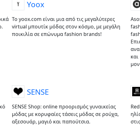
Yoox
ρικά
Το yoox.com είναι μια από τις μεγαλύτερες
Aso
ρ.
virtual μπουτίκ μόδας στον κόσμο, με μεγάλη
fas
ποικιλία σε επώνυμα fashion brands!
fas
Επι
ανα
και
μον
SENSE
ικό
SENSE Shop: online προορισμός γυναικείας
Red
μόδας με κορυφαίες τάσεις μόδας σε ρούχα,
ηλί
αξεσουάρ, μαγιό και παπούτσια.
στι