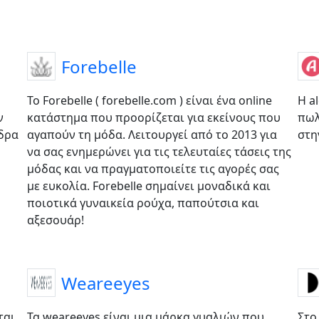
Forebelle
Το Forebelle ( forebelle.com ) είναι ένα online
Η a
ν
κατάστημα που προορίζεται για εκείνους που
πωλ
νδρα
αγαπούν τη μόδα. Λειτουργεί από το 2013 για
στη
να σας ενημερώνει για τις τελευταίες τάσεις της
μόδας και να πραγματοποιείτε τις αγορές σας
με ευκολία. Forebelle σημαίνει μοναδικά και
ποιοτικά γυναικεία ρούχα, παπούτσια και
αξεσουάρ!
Weareeyes
ται
Τα weareeyes είναι μια μάρκα γυαλιών που
Στο