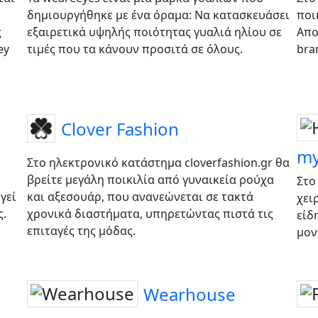
δημιουργήθηκε με ένα όραμα: Να κατασκευάσει
ποι
ς
εξαιρετικά υψηλής ποιότητας γυαλιά ηλίου σε
Απο
ey
τιμές που τα κάνουν προσιτά σε όλους.
bra
Clover Fashion
my
Στο ηλεκτρονικό κατάστημα cloverfashion.gr θα
βρείτε μεγάλη ποικιλία από γυναικεία ρούχα
Στο
γεί
και αξεσουάρ, που ανανεώνεται σε τακτά
χει
ς.
χρονικά διαστήματα, υπηρετώντας πιστά τις
είδ
επιταγές της μόδας.
μον
Wearhouse