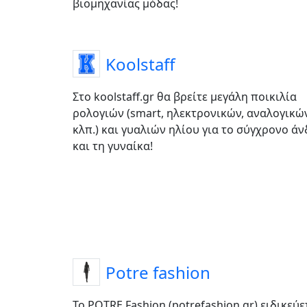
βιομηχανίας μόδας!
Koolstaff
Στο koolstaff.gr θα βρείτε μεγάλη ποικιλία
ρολογιών (smart, ηλεκτρονικών, αναλογικώ
κλπ.) και γυαλιών ηλίου για το σύγχρονο ά
και τη γυναίκα!
Potre fashion
Το POTRE Fashion (potrefashion.gr) ειδικεύε