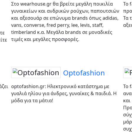
Στο wearhouse.gr θα βρείτε μεγάλη ποικιλία
To 
γυναικείων και ανδρικών ρούχων, παπουτσιών
προ
και αξεσουάρ σε επώνυμα brands όπως adidas,
Τα 
vans, converse, fred perry, lee, levis, staff,
αξε
timberland κ.α. Μεγάλα brands σε μοναδικές
τε
τιμές και μεγάλες προσφορές.
ίτε
Optofashion
άζει
optofashion.gr: Ηλεκτρονικό κατάστημα με
Το 
γυαλιά ηλίου για άνδρες, γυναίκες & παιδιά. Η
ανα
μόδα για τα μάτια!
και
Προ
σύγ
μάρ
συχ