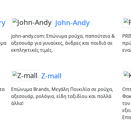
ry
John-Andy
john-andy.com: Επώνυμα ρούχα, παπούτσια &
PRI
υμα
αξεσουάρ για γυναίκες, άνδρες και παιδιά σε
πρώ
εκπληκτικές τιμές.
ενα
Z-mall
τα
Επώνυμα Brands, Μεγάλη Ποικιλία σε ρούχα,
Οπτ
αξεσουάρ, ρολόγια, είδη ταξιδίου και πολλά
Φακ
άλλα!
τον
εξε
Επα