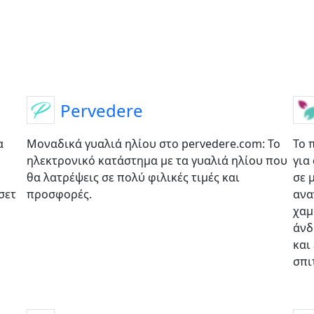
Pervedere
α
Μοναδικά γυαλιά ηλίου στο pervedere.com: Το
Το 
ηλεκτρονικό κατάστημα με τα γυαλιά ηλίου που
για
θα λατρέψεις σε πολύ φιλικές τιμές και
σε 
σετ
προσφορές.
ανα
χαμ
άνδ
και
σπι