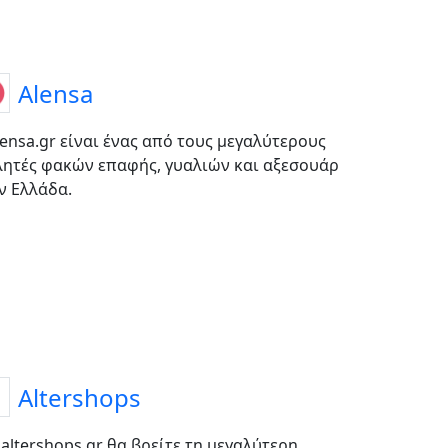
Alensa
lensa.gr είναι ένας από τους μεγαλύτερους
ητές φακών επαφής, γυαλιών και αξεσουάρ
ν Ελλάδα.
Altershops
 altershops.gr θα βρείτε τη μεγαλύτερη