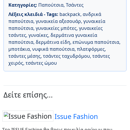
Κατηγορίες:
Παπούτσια
,
Τσάντες
Λέξεις κλειδιά - Tags:
backpack
,
ανδρικά
παπούτσια
,
γυναικεία αξεσουάρ
,
γυναικεία
παπούτσια
,
γυναικείες μπότες
,
γυναικείες
τσάντες
,
γυναίκες
,
δερμάτινα γυναικεία
παπούτσια
,
δερμάτινα είδη
,
επώνυμα παπούτσια
,
μποτάκια
,
νυφικά παπούτσια
,
πλατφόρμες
,
τσάντες μέσης
,
τσάντες ταχυδρόμου
,
τσάντες
χειρός
,
τσάντες ώμου
Δείτε επίσης...
Issue Fashion
Στο ISSUE Fashion θα βρεις ποικιλία ρούχων που