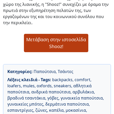
χώρο της λιανικής, η "Shooz!" συνεχίζει με όραμα την
πρωτιά στην εξυπηρέτηση πελατών της, των
εργαζομένων της και του κοινωνικού συνόλου που
την περικλείει.
Μετάβαση στην ιστοσελίδα
Shooz!
Κατηγορίες:
Παπούτσια
,
Τσάντες
Λέξεις κλειδιά - Tags:
backpacks
,
comfort
,
loafers
,
mules
,
oxfords
,
sneakers
,
αθλητικά
παπούτσια
,
ανδρικά παπούτσια
,
αρβυλάκια
,
βραδινά τσαντάκια
,
γόβες
,
γυναικεία παπούτσια
,
γυναικείες μπότες
,
δερμάτινα παπούτσια
,
εσπαντρίγιες
,
ζώνες
,
καπέλα
,
μοκασίνια
,