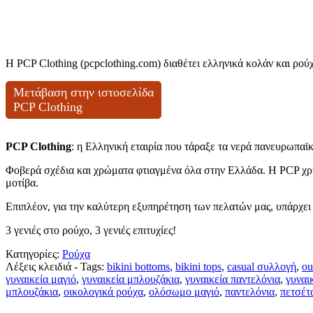
Η PCP Clothing (pcpclothing.com) διαθέτει ελληνικά κολάν και ρο
Μετάβαση στην ιστοσελίδα
PCP Clothing
PCP Clothing
: η Ελληνική εταιρία που τάραξε τα νερά πανευρωπαϊκ
Φοβερά σχέδια και χρώματα φτιαγμένα όλα στην Ελλάδα. Η PCP χρη
μοτίβα.
Επιπλέον, για την καλύτερη εξυπηρέτηση των πελατών μας, υπάρχει μ
3 γενιές στο ρούχο, 3 γενιές επιτυχίες!
Κατηγορίες:
Ρούχα
Λέξεις κλειδιά - Tags:
bikini bottoms
,
bikini tops
,
casual συλλογή
,
ou
γυναικεία μαγιό
,
γυναικεία μπλουζάκια
,
γυναικεία παντελόνια
,
γυναι
μπλουζάκια
,
οικολογικά ρούχα
,
ολόσωμο μαγιό
,
παντελόνια
,
πετσέτ