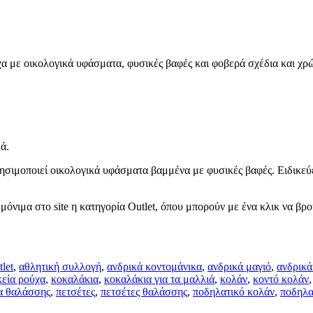
ύχα με οικολογικά υφάσματα, φυσικές βαφές και φοβερά σχέδια και 
ά.
σιμοποιεί οικολογικά υφάσματα βαμμένα με φυσικές βαφές. Ειδικεύε
όνιμα στο site η κατηγορία Outlet, όπου μπορούν με ένα κλικ να βρο
tlet
,
αθλητική συλλογή
,
ανδρικά κοντομάνικα
,
ανδρικά μαγιό
,
ανδρικά
κεία ρούχα
,
κοκαλάκια
,
κοκαλάκια για τα μαλλιά
,
κολάν
,
κοντό κολάν
α θαλάσσης
,
πετσέτες
,
πετσέτες θαλάσσης
,
ποδηλατικό κολάν
,
ποδηλα