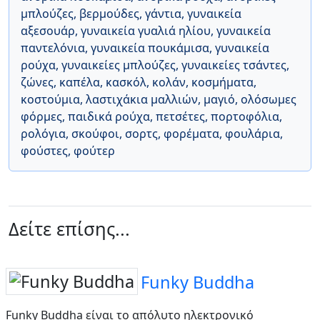
μπλούζες
,
βερμούδες
,
γάντια
,
γυναικεία
αξεσουάρ
,
γυναικεία γυαλιά ηλίου
,
γυναικεία
παντελόνια
,
γυναικεία πουκάμισα
,
γυναικεία
ρούχα
,
γυναικείες μπλούζες
,
γυναικείες τσάντες
,
ζώνες
,
καπέλα
,
κασκόλ
,
κολάν
,
κοσμήματα
,
κοστούμια
,
λαστιχάκια μαλλιών
,
μαγιό
,
ολόσωμες
φόρμες
,
παιδικά ρούχα
,
πετσέτες
,
πορτοφόλια
,
ρολόγια
,
σκούφοι
,
σορτς
,
φορέματα
,
φουλάρια
,
φούστες
,
φούτερ
Δείτε επίσης...
Funky Buddha
Funky Buddha είναι το απόλυτο ηλεκτρονικό