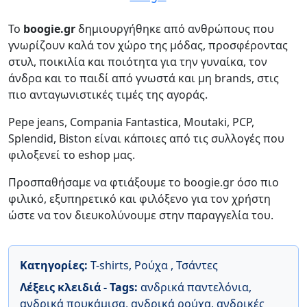
Το
boogie.gr
δημιουργήθηκε από ανθρώπους που
γνωρίζουν καλά τον χώρο της μόδας, προσφέροντας
στυλ, ποικιλία και ποιότητα για την γυναίκα, τον
άνδρα και το παιδί από γνωστά και μη brands, στις
πιο ανταγωνιστικές τιμές της αγοράς.
Pepe jeans, Compania Fantastica, Moutaki, PCP,
Splendid, Biston είναι κάποιες από τις συλλογές που
φιλοξενεί το eshop μας.
Προσπαθήσαμε να φτιάξουμε το boogie.gr όσο πιο
φιλικό, εξυπηρετικό και φιλόξενο για τον χρήστη
ώστε να τον διευκολύνουμε στην παραγγελία του.
Κατηγορίες:
T-shirts
,
Ρούχα
,
Τσάντες
Λέξεις κλειδιά - Tags:
ανδρικά παντελόνια
,
ανδρικά πουκάμισα
,
ανδρικά ρούχα
,
ανδρικές