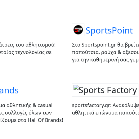
SportsPoint
άτρεις του αθλητισμού!
Στο Sportspoint.gr θα βρεί
ταίας τεχνολογίας σε
παπούτσια, ρούχα & αξεσουά
για την καθημερινή σας γυμ
rands
μα αθλητικής & casual
sportsfactory.gr: Ανακάλυψ
ες συλλογές όλων των
αθλητικά επώνυμα παπούτσ
ζουμε στο Hall Of Brands!