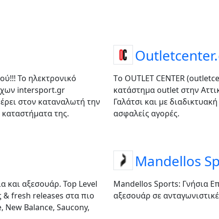
Outletcenter
ού!!! Το ηλεκτρονικό
Tο OUTLET CENTER (outletce
ων intersport.gr
κατάστημα outlet στην Αττι
έρει στον καταναλωτή την
Γαλάτσι και με διαδικτυακή
 καταστήματα της.
ασφαλείς αγορές.
Mandellos Sp
α και αξεσουάρ. Top Level
Mandellos Sports: Γνήσια 
ς & fresh releases στα πιο
αξεσουάρ σε ανταγωνιστικές
e, New Balance, Saucony,