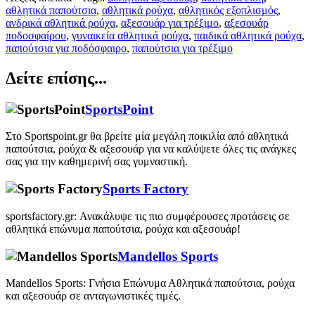
αθλητικά παπούτσια
,
αθλητικά ρούχα
,
αθλητικός εξοπλισμός
,
ανδρικά αθλητικά ρούχα
,
αξεσουάρ για τρέξιμο
,
αξεσουάρ
ποδοσφαίρου
,
γυναικεία αθλητικά ρούχα
,
παιδικά αθλητικά ρούχα
,
παπούτσια για ποδόσφαιρο
,
παπούτσια για τρέξιμο
Δείτε επίσης...
SportsPoint
Στο Sportspoint.gr θα βρείτε μία μεγάλη ποικιλία από αθλητικά
παπούτσια, ρούχα & αξεσουάρ για να καλύψετε όλες τις ανάγκες
σας για την καθημερινή σας γυμναστική.
Sports Factory
sportsfactory.gr: Ανακάλυψε τις πιο συμφέρουσες προτάσεις σε
αθλητικά επώνυμα παπούτσια, ρούχα και αξεσουάρ!
Mandellos Sports
Mandellos Sports: Γνήσια Επώνυμα Αθλητικά παπούτσια, ρούχα
και αξεσουάρ σε ανταγωνιστικές τιμές.