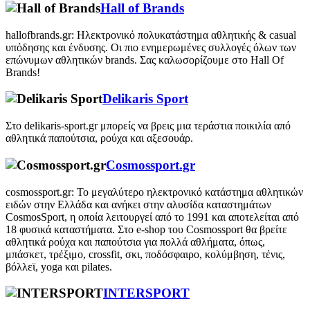
Hall of Brands
hallofbrands.gr: Ηλεκτρονικό πολυκατάστημα αθλητικής & casual
υπόδησης και ένδυσης. Οι πιο ενημερωμένες συλλογές όλων των
επώνυμων αθλητικών brands. Σας καλωσορίζουμε στο Hall Of
Brands!
Delikaris Sport
Στο delikaris-sport.gr μπορείς να βρεις μια τεράστια ποικιλία από
αθλητικά παπούτσια, ρούχα και αξεσουάρ.
Cosmossport.gr
cosmossport.gr: Το μεγαλύτερο ηλεκτρονικό κατάστημα αθλητικών
ειδών στην Ελλάδα και ανήκει στην αλυσίδα καταστημάτων
CosmosSport, η οποία λειτουργεί από το 1991 και αποτελείται από
18 φυσικά καταστήματα. Στο e-shop του Cosmossport θα βρείτε
αθλητικά ρούχα και παπούτσια για πολλά αθλήματα, όπως,
μπάσκετ, τρέξιμο, crossfit, σκι, ποδόσφαιρο, κολύμβηση, τένις,
βόλλεϊ, yoga και pilates.
INTERSPORT