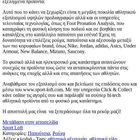
εξελιγμένα προϊόντα.
Αυτό που το κάνει να ξεχωρίζει είναι η μεγάλη ποικιλία αθλητικού
εξοπλισμού υψηλών προδιαγραφών αλλά και οι υπηρεσίες
τελευταίας τεχνολογίας, όπως η Foot Pronation Analysis, που
καταγράφει τη φυσική κίνηση του ποδιού και σε βοηθάει να
καταλήξεις στο κατάλληλο παπούτσι για εσένα! Έχεις τη
δυνατότητα να επιλέξεις ρούχα, παπούτσια και αξεσουάρ μεταξύ
των πιο κορυφαίων brand, όπως Nike, Jordan, adidas, Asics, Under
Armour, New Balance, Mizuno, Saucony.
Το φυσικό αλλά και ηλεκτρονικό μας κατάστημα ανανεώνουν
συνεχώς τα προϊόντα τους ώστε να ανταποκρίνονται πάντα στις
ανάγκες της εποχής αλλά και στις απαιτήσεις των αθλητών.
Αναβάθμισε τον εξοπλισμό σου και βελτίωσε τις επιδόσεις σου και
μέσω του www.sport-loft.com. Με την υπηρεσία Click & Collect
κάνε online τις αγορές σου και παράλαβέ τα σούπερ hi-tech
αθλητικά προϊόντα από το φυσικό μας κατάστημα.
Η αποστολή μας είναι να ξεπεράσουμε όλα τα ρεκόρ μαζί!
Μετάβαση στην ιστοσελίδα
Sport Loft
Κατηγορίες:
Παπούτσια
,
Ρούχα
Λέξεις κλειδιά - Tags:
αθλητικά αξεσουάρ
,
αθλητικά είδη
,