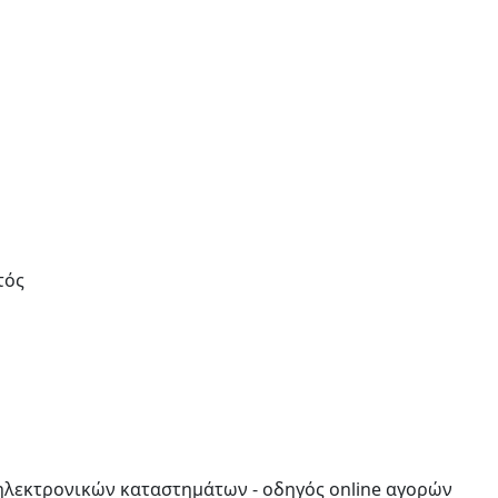
τός
ν ηλεκτρονικών καταστημάτων - οδηγός online αγορών