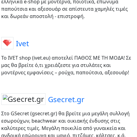
ελληνικά e-shop με μοντέρνα, ποιοτικά, επώνυμα
παπούτσια και αξεσουάρ σε απίστευτα χαμηλές τιμές
και δωρεάν αποστολή - επιστροφή.
Ivet
Το IVET shop (ivet.eu) αποτελεί ΠΑΘΟΣ ΜΕ ΤΗ ΜΟΔΑ! Σε
μας θα βρείτε ό,τι χρειάζεστε για στυλάτες και
μοντέρνες εμφανίσεις – ρούχα, παπούτσια, αξεσουάρ!
Gsecret.gr
Στο GSecret (gsecret.gr) θα βρείτε μια μεγάλη συλλογή
εσωρούχων, beachwear και οικιακής ένδυσης στις
καλύτερες τιμές. Μεγάλη ποικιλία από γυναικεία και
ανδρικά εσώρουχα και μαγιό, πιτζάμες, κάλτσες, κ.ά.