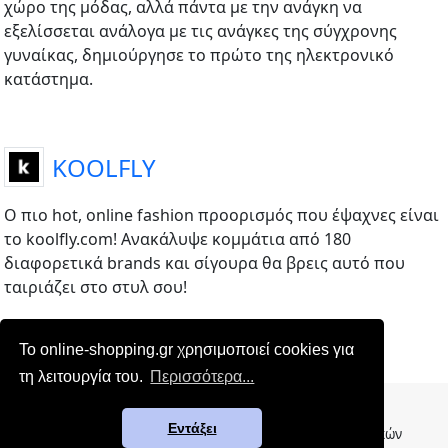
χώρο της μόδας, αλλά πάντα με την ανάγκη να
εξελίσσεται ανάλογα με τις ανάγκες της σύγχρονης
γυναίκας, δημιούργησε το πρώτο της ηλεκτρονικό
κατάστημα.
KOOLFLY
Ο πιο hot, online fashion προορισμός που έψαχνες είναι
το koolfly.com! Ανακάλυψε κομμάτια από 180
διαφορετικά brands και σίγουρα θα βρεις αυτό που
ταιριάζει στο στυλ σου!
Το online-shopping.gr χρησιμοποιεί cookies για
τη λειτουργία του.
Περισσότερα...
Επικοινωνία
|
Όροι χρήσης
Εντάξει
© 2012-2026 - online-shopping.gr | Κατάλογος ελληνικών