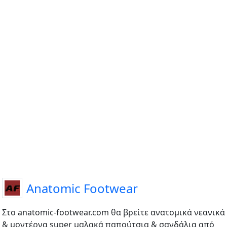
Anatomic Footwear
Στo anatomic-footwear.com θα βρείτε ανατομικά νεανικά
& μοντέρνα super μαλακά παπούτσια & σανδάλια από