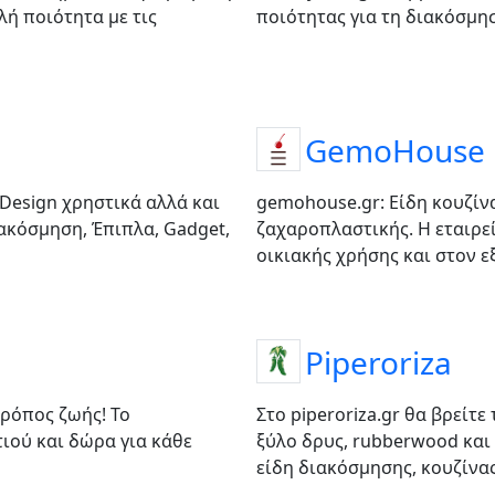
λή ποιότητα με τις
ποιότητας για τη διακόσμησ
GemoHouse
 Design χρηστικά αλλά και
gemohouse.gr: Είδη κουζίνας
ιακόσμηση, Έπιπλα, Gadget,
ζαχαροπλαστικής. Η εταιρε
οικιακής χρήσης και στον ε
Piperoriza
τρόπος ζωής! Το
Στο piperoriza.gr θα βρείτε
τιού και δώρα για κάθε
ξύλο δρυς, rubberwood και 
είδη διακόσμησης, κουζίνας