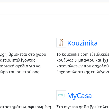
Kouzinika
ry.gr) βρίσκεται στο χώρο
Το kouzinika.com εξειδικεύ
αετία, επιλέγοντας
κουζίνας & μπάνιου και έχε
οριακά σχέδια για να
καταναλωτών που ασχολούντ
ώρο του σπιτιού σας.
ζαχαροπλαστικής επιλέγοντ
MyCasa
 καταστημάτων, αφιερωμένη
Στο mycasa.gr θα βρείτε λε